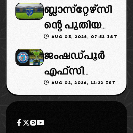
ബ്ലാസ്‌റ്റേഴ്‌സി
ൽ പുതിയ
ൻ വൈകും,
ന്റെ പുതിയ
ടീമിനെ
കോടതിയുടെ
AUG 03, 2026, 07:52 IST
ഉടമകളിൽ
ഉൾപ്പെടുത്താ
നീക്കവും
ജംഷഡ്പൂർ
മലബാറിൽ
ൻ
നിർണായകം
എഫ്സി
നിന്നുള്ള
എഐഎഫ്എ
AUG 02, 2026, 12:22 IST
മടങ്ങിവരും!:
ബിസിനസ്
ഫ്: വരുന്നത്
തിരിച്ചെത്തി
ഗ്രൂപ്പും:
ഗോവൻ
ക്കാൻ
ക്ലബ്ബിന്റെ
ലെജൻഡറി