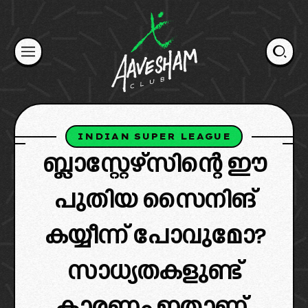
Skip
to
content
INDIAN SUPER LEAGUE
ബ്ലാസ്റ്റേഴ്സിന്റെ ഈ
പുതിയ സൈനിങ്
കയ്യീന്ന് പോവുമോ?
സാധ്യതകളുണ്ട്