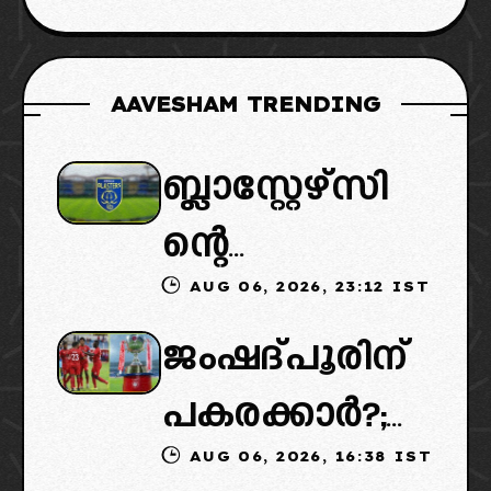
AAVESHAM TRENDING
ബ്ലാസ്റ്റേഴ്സി
ന്റെ
AUG 06, 2026, 23:12 IST
കൈമാറ്റത്തി
ജംഷദ്പൂരിന്
ൽ ട്വിസ്റ്റ്:
പകരക്കാർ?;
പുതിയ
AUG 06, 2026, 16:38 IST
ഐഎസ്എല്ലി
ഉടമകളെത്താ