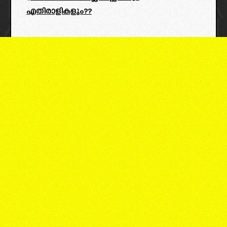
എതിരാളികളും??