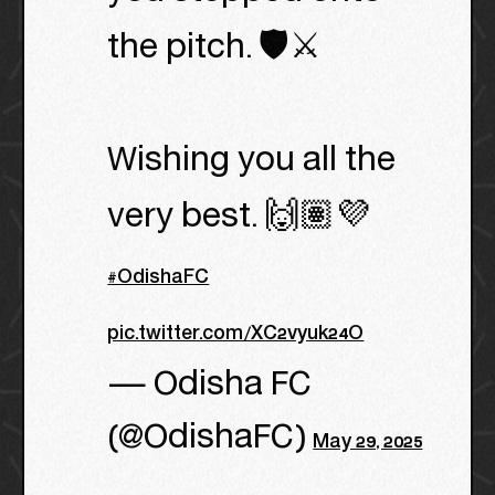
the pitch. 🛡⚔
Wishing you all the
very best. 🙌🏽💜
#OdishaFC
pic.twitter.com/XC2vyuk24O
— Odisha FC
(@OdishaFC)
May 29, 2025