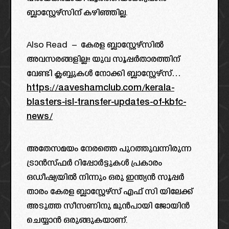
ബ്ലാസ്റ്റേഴ്സിന് കഴിഞ്ഞില്ല.
Also Read – കേരള ബ്ലാസ്റ്റേഴ്സിൽ
അവസരങ്ങളില്ല!! യുവ സൂപ്പർതാരത്തിന്
വേണ്ടി ക്ലബ്ബുകൾ നോക്കി ബ്ലാസ്റ്റേഴ്‌സ്…
https://aaveshamclub.com/kerala-
blasters-isl-transfer-updates-of-kbfc-
news/
അതേസമയം നേരത്തെ പുറത്തുവന്നിരുന്ന
ട്രാൻസ്ഫർ റിപ്പോർട്ടുകൾ പ്രകാരം
ഒഡീഷ്യയിൽ നിന്നും ഒരു ഇന്ത്യൻ സൂപ്പർ
താരം കേരള ബ്ലാസ്റ്റേഴ്സ് എഫ് സി യിലേക്ക്
അടുത്ത സീസണിനു മുൻപായി ജോയിൻ
ചെയ്യാൻ ഒരുങ്ങുകയാണ്.