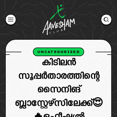
Skip
to
content
UNCATEGORIZED
കിടിലൻ
സൂപ്പർതാരത്തിന്റെ
സൈനിങ്
ബ്ലാസ്റ്റേഴ്‌സിലേക്ക്😍