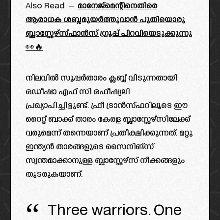
Also Read –
മാനേജ്മെന്റിനെതിരെ
ആരാധക ശബ്ദമുയർത്തുവാൻ പുതിയൊരു
ബ്ലാസ്റ്റേഴ്‌സ്ഫാൻസ്‌ ഗ്രൂപ്പ് പിറവിയെടുക്കുന്നു
👀🔥
നിലവിൽ സൂപ്പർതാരം ക്ലബ്ബ് വിടുന്നതായി
ഒഡീഷാ എഫ് സി ഒഫീഷ്യലി
പ്രഖ്യാപിച്ചിട്ടുണ്ട്. ഫ്രീ ട്രാൻസ്ഫറിലൂടെ ഈ
റൈറ്റ് ബാക്ക് താരം കേരള ബ്ലാസ്റ്റേഴ്‌സിലേക്ക്
വരുമെന്ന് തന്നെയാണ് പ്രതീക്ഷിക്കുന്നത്. മറ്റു
ഇന്ത്യൻ താരങ്ങളുടെ സൈനിങ്സ്
സ്വന്തമാക്കാനുള്ള ബ്ലാസ്റ്റേഴ്‌സ് നീക്കങ്ങളും
തുടരുകയാണ്.
Three warriors. One