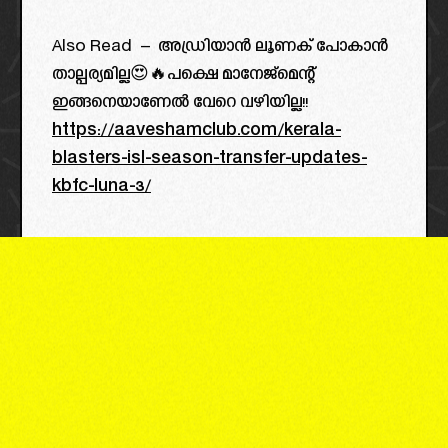
Also Read – അഡ്രിയാൻ ലൂണക് പോകാൻ
താല്പര്യമില്ല😍🔥പക്ഷെ മാനേജ്മെന്റ്
ഇങ്ങനെയാണേൽ വേറെ വഴിയില്ല!!
https://aaveshamclub.com/kerala-
blasters-isl-season-transfer-updates-
kbfc-luna-3/