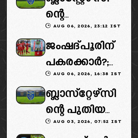
ന്റെ
AUG 06, 2026, 23:12 IST
കൈമാറ്റത്തി
ജംഷദ്പൂരിന്
ൽ ട്വിസ്റ്റ്:
പകരക്കാർ?;
പുതിയ
AUG 06, 2026, 16:38 IST
ഐഎസ്എല്ലി
ഉടമകളെത്താ
ബ്ലാസ്‌റ്റേഴ്‌സി
ൽ പുതിയ
ൻ വൈകും,
ന്റെ പുതിയ
ടീമിനെ
കോടതിയുടെ
AUG 03, 2026, 07:52 IST
ഉടമകളിൽ
ഉൾപ്പെടുത്താ
നീക്കവും