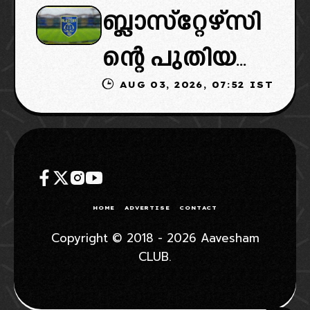
ബ്ലാസ്‌റ്റേഴ്‌സി
ൽ പുതിയ
ൻ വൈകും,
ളെ
ന്റെ പുതിയ
ടീമിനെ
കോടതിയുടെ
AUG 03, 2026, 07:52 IST
ഉടമകളിൽ
ഉൾപ്പെടുത്താ
നീക്കവും
മലബാറിൽ
ൻ
നിർണായകം
നിന്നുള്ള
എഐഎഫ്എ
ബിസിനസ്
ഫ്: വരുന്നത്
HOME
ADVERTISE
CONTACT
ഗ്രൂപ്പും:
ഗോവൻ
Copyright © 2018 - 2026 Aavesham
CLUB.
ക്ലബ്ബിന്റെ
ലെജൻഡറി