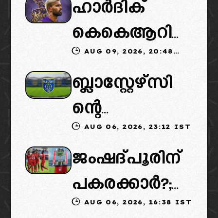
ഹാർദിക്
കെകെആറി
AUG 09, 2026, 20:48
ലേക്ക്: പകരം
IST
ബ്ലാസ്റ്റേഴ്സി
മുംബൈ
ന്റെ
ആവശ്യപ്പെടു
AUG 06, 2026, 23:12 IST
കൈമാറ്റത്തി
ന്നത്
ജംഷദ്പൂരിന്
ൽ ട്വിസ്റ്റ്:
കൊൽക്കത്ത
പകരക്കാർ?;
പുതിയ
യുടെ മികച്ച
AUG 06, 2026, 16:38 IST
ഐഎസ്എല്ലി
ഉടമകളെത്താ
യുവതാരങ്ങ