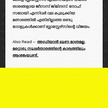
കേരള ബ്ലാസ്റ്റേഴ്സ് എഫ്സിയുടെ വിദേശ
താരങ്ങളായ ജീസസ് ജിമിനസ്, നോഹ്
സദോയി എന്നിവർ വല കുലുക്കിയ
മത്സരത്തിൽ എതിരില്ലാത്ത രണ്ടു
ഗോളുകൾക്കാണ് ബ്ലാസ്റ്റേഴ്സിന്റെ വിജയം.
Also Read –
അഡ്രിയാൻ ലൂണ മാത്രമല്ല,
മറ്റൊരു സൂപ്പർതാരത്തിന്റെ കാര്യത്തിലും
ആശങ്കയുണ്ട്..