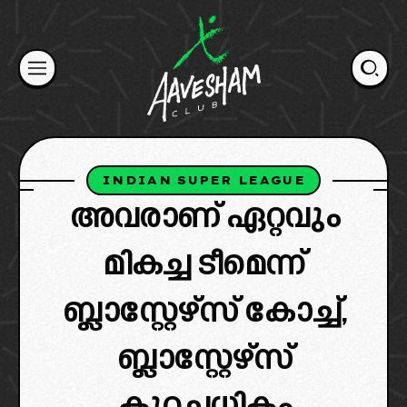
Skip
to
content
INDIAN SUPER LEAGUE
അവരാണ് ഏറ്റവും
മികച്ച ടീമെന്ന്
ബ്ലാസ്റ്റേഴ്‌സ് കോച്ച്,
ബ്ലാസ്റ്റേഴ്‌സ്