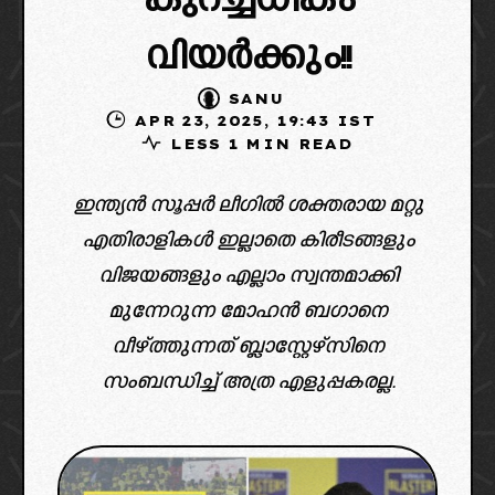
കുറച്ചധികം
വിയർക്കും!!
SANU
APR 23, 2025, 19:43 IST
LESS 1 MIN READ
ഇന്ത്യൻ സൂപ്പർ ലീഗിൽ ശക്തരായ മറ്റു
എതിരാളികൾ ഇല്ലാതെ കിരീടങ്ങളും
വിജയങ്ങളും എല്ലാം സ്വന്തമാക്കി
മുന്നേറുന്ന മോഹൻ ബഗാനെ
വീഴ്ത്തുന്നത് ബ്ലാസ്റ്റേഴ്സിനെ
സംബന്ധിച്ച് അത്ര എളുപ്പകരല്ല.
image credit: x