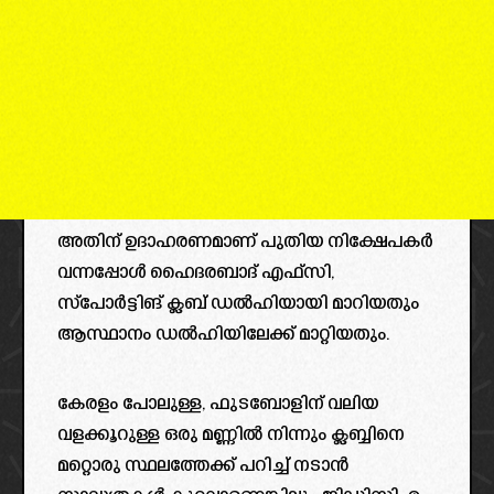
അതിന് ഉദാഹരണമാണ് പുതിയ നിക്ഷേപകർ
വന്നപ്പോൾ ഹൈദരബാദ് എഫ്സി,
സ്പോർട്ടിങ് ക്ലബ് ഡൽഹിയായി മാറിയതും
ആസ്ഥാനം ഡൽഹിയിലേക്ക് മാറ്റിയതും.
കേരളം പോലുള്ള, ഫുടബോളിന് വലിയ
വളക്കൂറുള്ള ഒരു മണ്ണിൽ നിന്നും ക്ലബ്ബിനെ
മറ്റൊരു സ്ഥലത്തേക്ക് പറിച്ച് നടാൻ