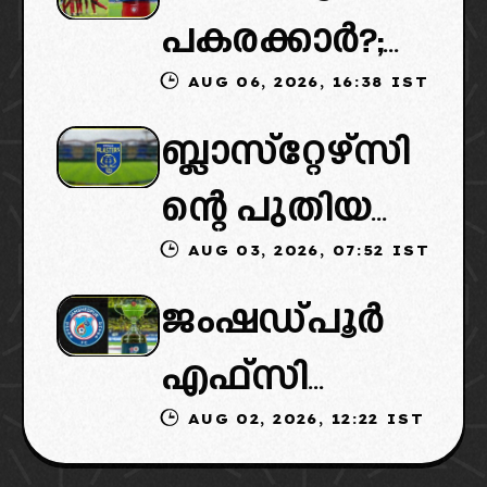
പകരക്കാർ?;
പുതിയ
AUG 06, 2026, 16:38 IST
ഐഎസ്എല്ലി
ഉടമകളെത്താ
ബ്ലാസ്‌റ്റേഴ്‌സി
ൽ പുതിയ
ൻ വൈകും,
ന്റെ പുതിയ
ടീമിനെ
കോടതിയുടെ
AUG 03, 2026, 07:52 IST
ഉടമകളിൽ
ഉൾപ്പെടുത്താ
നീക്കവും
ജംഷഡ്പൂർ
മലബാറിൽ
ൻ
നിർണായകം
എഫ്സി
നിന്നുള്ള
എഐഎഫ്എ
AUG 02, 2026, 12:22 IST
മടങ്ങിവരും!:
ബിസിനസ്
ഫ്: വരുന്നത്