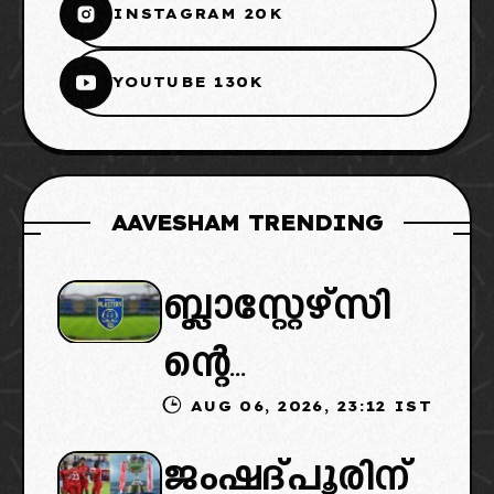
INSTAGRAM 20K
YOUTUBE 130K
AAVESHAM TRENDING
ബ്ലാസ്റ്റേഴ്സി
ന്റെ
AUG 06, 2026, 23:12 IST
കൈമാറ്റത്തി
ജംഷദ്പൂരിന്
ൽ ട്വിസ്റ്റ്: