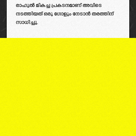
രാഹുൽ മികച്ച പ്രകടനമാണ് അവിടെ
നടത്തിയത് ഒരു ഗോളും നേടാൻ തരത്തിന്
സാധിച്ചു.