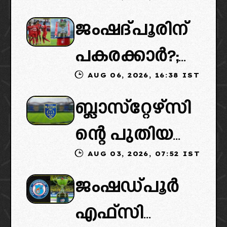
കൈമാറ്റത്തി
ജംഷദ്പൂരിന്
ൽ ട്വിസ്റ്റ്:
പകരക്കാർ?;
പുതിയ
AUG 06, 2026, 16:38 IST
ഐഎസ്എല്ലി
ഉടമകളെത്താ
ബ്ലാസ്‌റ്റേഴ്‌സി
ൽ പുതിയ
ൻ വൈകും,
ന്റെ പുതിയ
ടീമിനെ
കോടതിയുടെ
AUG 03, 2026, 07:52 IST
ഉടമകളിൽ
ഉൾപ്പെടുത്താ
നീക്കവും
ജംഷഡ്പൂർ
മലബാറിൽ
ൻ
നിർണായകം
എഫ്സി
നിന്നുള്ള
എഐഎഫ്എ