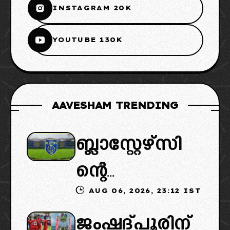
INSTAGRAM 20K
YOUTUBE 130K
AAVESHAM TRENDING
ബ്ലാസ്റ്റേഴ്സി
ന്റെ
AUG 06, 2026, 23:12 IST
കൈമാറ്റത്തി
ജംഷദ്പൂരിന്
ൽ ട്വിസ്റ്റ്: