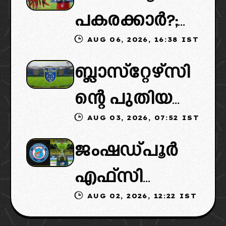
പകരക്കാർ?;
പുതിയ
AUG 06, 2026, 16:38 IST
ഐഎസ്എല്ലി
ഉടമകളെത്താ
ബ്ലാസ്‌റ്റേഴ്‌സി
ൽ പുതിയ
ൻ വൈകും,
ന്റെ പുതിയ
ടീമിനെ
കോടതിയുടെ
AUG 03, 2026, 07:52 IST
ഉടമകളിൽ
ഉൾപ്പെടുത്താ
നീക്കവും
ജംഷഡ്പൂർ
മലബാറിൽ
ൻ
നിർണായകം
എഫ്സി
നിന്നുള്ള
എഐഎഫ്എ
AUG 02, 2026, 12:22 IST
മടങ്ങിവരും!:
ബിസിനസ്
ഫ്: വരുന്നത്