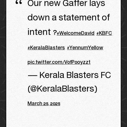
Our new Gaffer lays
down a statement of
intent ?
#WelcomeDavid
#KBFC
#KeralaBlasters
#YennumYellow
pic.twitter.com/V0fP0oyzzt
— Kerala Blasters FC
(@KeralaBlasters)
March 25, 2025