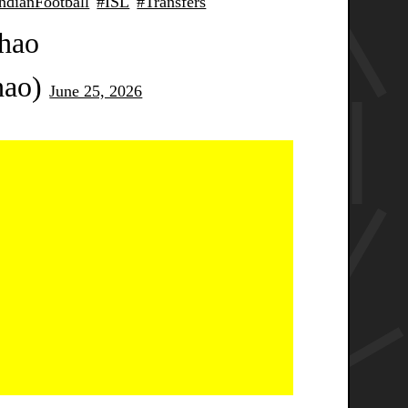
ndianFootball
#ISL
#Transfers
hao
hao)
June 25, 2026