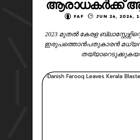
ആരാധകർക്ക് ആ
FAF
JUN 26, 20
2023 മുതൽ കേരള ബ്ലാസ്റ്റേഴ്സിന
ഇരുപത്തൊൻപതുകാരൻ മധ്യനിര
തയ്യാറെടുക്കുക