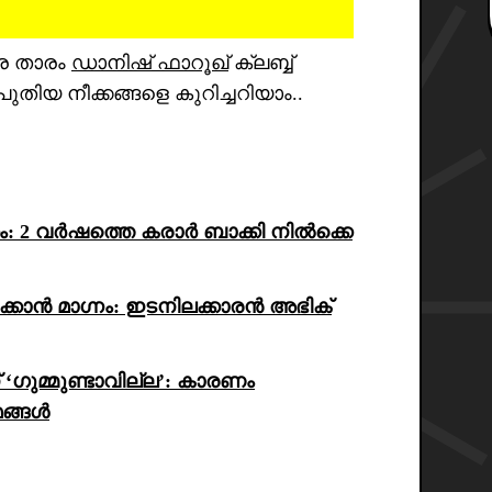
ിര താരം
ഡാനിഷ് ഫാറൂഖ്
ക്ലബ്ബ്
പുതിയ നീക്കങ്ങളെ കുറിച്ചറിയാം..
ക്കം: 2 വർഷത്തെ കരാർ ബാക്കി നിൽക്കെ
്കാക്കാൻ മാഗ്നം: ഇടനിലക്കാരൻ അഭിക്
മ്മുണ്ടാവില്ല’: കാരണം
ങ്ങൾ