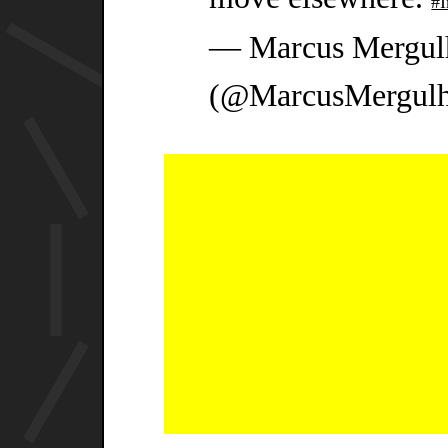
#I
— Marcus Mergul
(@MarcusMergul