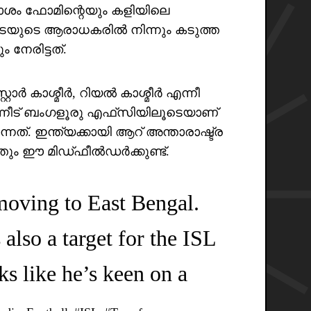
 മോശം ഫോമിന്റെയും കളിയിലെ
പടയുടെ ആരാധകരിൽ നിന്നും കടുത്ത
നേരിട്ടത്.
റാർ കാശ്മീർ, റിയൽ കാശ്മീർ എന്നീ
ന്നീട് ബംഗളൂരു എഫ്‌സിയിലൂടെയാണ്
നത്. ഇന്ത്യക്കായി ആറ് അന്താരാഷ്ട്ര
്തും ഈ മിഡ്ഫീൽഡർക്കുണ്ട്.
moving to East Bengal.
lso a target for the ISL
s like he’s keen on a