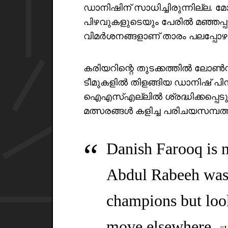
ഡാനിഷിന് സാധിച്ചിരുന്നില്ല.
പിഴവുകളുടെയും പേരിൽ മഞ്ഞപ്
വിമർശനങ്ങളാണ് താരം പലപ്പോഴും 
കരിയറിന്റെ തുടക്കത്തിൽ ലോൺസ്റ്
ടീമുകളിൽ തിളങ്ങിയ ഡാനിഷ് പി
ഐഎസ്എല്ലിൽ ശ്രദ്ധിക്കപ്പെടുന്
മത്സരങ്ങൾ കളിച്ച പരിചയസമ്പത
Danish Farooq is 
Abdul Rabeeh was a
champions but look
move elsewhere.