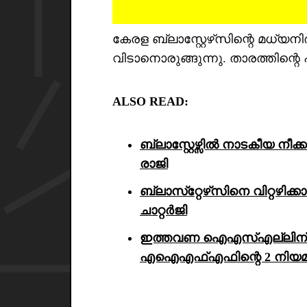
കേരള ബ്ലാസ്റ്റേഴ്‌സിന്റെ മധ്യന
വിടാനൊരുങ്ങുന്നു. താരത്തിന്റെ 
ALSO READ:
ബ്ലാസ്റ്റേഴ്സിൽ നാടകീയ നീ
രാജി
ബ്ലാസ്‌റ്റേഴ്‌സിനെ വിറ്റഴിക
ചാറ്റർജി
ഇത്തവണ ഐഎസ്എല്ലിന് ‘ഗു
എഐഎഫ്എഫിന്റെ 2 നിയമ