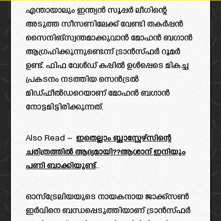
എന്തായാലും ഇന്ത്യൻ സൂപ്പർ ലീഗിന്റെ
അടുത്ത സീസണിലേക്ക് വേണ്ടി തകർപ്പൻ
സൈനിങ്സ്വന്തമാക്കുവാൻ മോഹൻ ബഗാൻ
ആഗ്രഹിക്കുന്നുണ്ടെന്ന് ട്രാൻസ്ഫർ റൂമർ
ഉണ്ട്. ഫിഫ വേൾഡ് കപ്പിൽ ഉൾപ്പെടെ മികച്ച
പ്രകടനം നടത്തിയ സെൻട്രൽ
മിഡ്‌ഫീൽഡറെയാണ് മോഹൻ ബഗാൻ
നോട്ടമിട്ടിരിക്കുന്നത്.
Also Read –
ഇതെല്ലാം ബ്ലാസ്റ്റേഴ്സിന്റെ
ചരിത്രത്തിൽ ആദ്യമായി??ആശാന് ഇനിയും
പണി ബാക്കിയുണ്ട്
..
ഓസ്ട്രേലിയയുടെ നായകനായ ജാക്ക്സൺ
ഇർവിനെ ബന്ധപ്പെടുത്തിയാണ് ട്രാൻസ്ഫർ