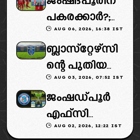
ജംഷദ്പൂരിന്
ൽ ട്വിസ്റ്റ്:
പകരക്കാർ?;
പുതിയ
AUG 06, 2026, 16:38 IST
ഐഎസ്എല്ലി
ഉടമകളെത്താ
ബ്ലാസ്‌റ്റേഴ്‌സി
ൽ പുതിയ
ൻ വൈകും,
ന്റെ പുതിയ
ടീമിനെ
കോടതിയുടെ
AUG 03, 2026, 07:52 IST
ഉടമകളിൽ
ഉൾപ്പെടുത്താ
നീക്കവും
ജംഷഡ്പൂർ
മലബാറിൽ
ൻ
നിർണായകം
എഫ്സി
നിന്നുള്ള
എഐഎഫ്എ
AUG 02, 2026, 12:22 IST
മടങ്ങിവരും!:
ബിസിനസ്
ഫ്: വരുന്നത്