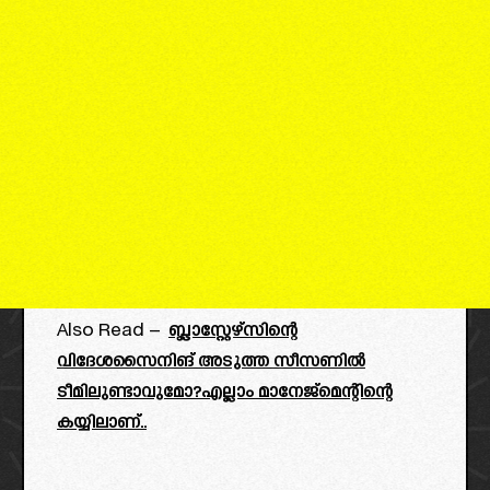
Also Read –
ബ്ലാസ്റ്റേഴ്സിന്റെ
വിദേശസൈനിങ് അടുത്ത സീസണിൽ
ടീമിലുണ്ടാവുമോ?എല്ലാം മാനേജ്മെന്റിന്റെ
കയ്യിലാണ്..