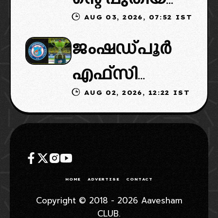
കോടതിയുടെ
AUG 03, 2026, 07:52 IST
ഉടമകളിൽ
ഉൾപ്പെടുത്താ
നീക്കവും
ജംഷഡ്പൂർ
മലബാറിൽ
ൻ
നിർണായകം
എഫ്സി
നിന്നുള്ള
എഐഎഫ്എ
AUG 02, 2026, 12:22 IST
മടങ്ങിവരും!:
ബിസിനസ്
ഫ്: വരുന്നത്
തിരിച്ചെത്തി
ഗ്രൂപ്പും:
ഗോവൻ
ക്കാൻ
ക്ലബ്ബിന്റെ
ലെജൻഡറി
നീക്കങ്ങൾ
ആസ്ഥാനം
ക്ലബ്
HOME
ADVERTISE
CONTACT
സജീവം,
മാറ്റാൻ
Copyright © 2018 - 2026 Aavesham
CLUB.