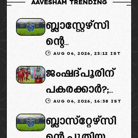
AAVESHAM TRENDING
ബ്ലാസ്റ്റേഴ്സി
ന്റെ
AUG 06, 2026, 23:12 IST
കൈമാറ്റത്തി
ജംഷദ്പൂരിന്
ൽ ട്വിസ്റ്റ്:
പകരക്കാർ?;
പുതിയ
AUG 06, 2026, 16:38 IST
ഐഎസ്എല്ലി
ഉടമകളെത്താ
ബ്ലാസ്‌റ്റേഴ്‌സി
ൽ പുതിയ
ൻ വൈകും,
ന്റെ പുതിയ
ടീമിനെ