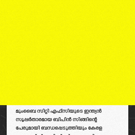
മുംബൈ സിറ്റി എഫ്സിയുടെ ഇന്ത്യൻ
സൂപ്പർതാരമായ ബിപിൻ സിങ്ങിന്റെ
പേരുമായി ബന്ധപ്പെടുത്തിയും കേരള