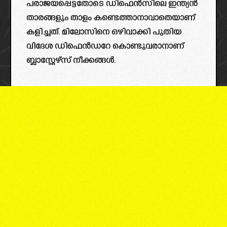
പരാജയപ്പെട്ടതോടെ ഡിഫെൻസിലെ ഇന്ത്യൻ
താരങ്ങളും താളം കണ്ടെത്താനാവാതെയാണ്
കളിച്ചത്. മിലോസിനെ ഒഴിവാക്കി പുതിയ
വിദേശ ഡിഫെൻഡറേ കൊണ്ടുവരാനാണ്
ബ്ലാസ്റ്റേഴ്‌സ് നീക്കങ്ങൾ.