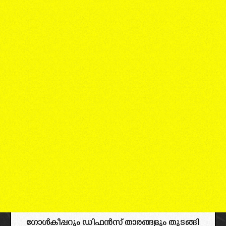
ഗോൾകീപ്പറും ഡിഫൻസ് താരങ്ങളും തുടങ്ങി