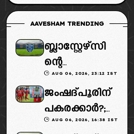
AAVESHAM TRENDING
ബ്ലാസ്റ്റേഴ്സി
ന്റെ
AUG 06, 2026, 23:12 IST
കൈമാറ്റത്തി
ജംഷദ്പൂരിന്
ൽ ട്വിസ്റ്റ്:
പകരക്കാർ?;
പുതിയ
AUG 06, 2026, 16:38 IST
ഐഎസ്എല്ലി
ഉടമകളെത്താ