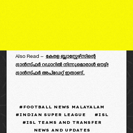
Also Read –
കേരള ബ്ലാസ്റ്റേഴ്സിന്റെ
ട്രാൻസ്ഫർ റഡാറിൽ നിന്നുമൊരാൾ ഔട്ട്‌!!
ട്രാൻസ്ഫർ അപ്ഡേറ്റ് ഇതാണ്..
FOOTBALL NEWS MALAYALAM
INDIAN SUPER LEAGUE
ISL
ISL TEAMS AND TRANSFER
NEWS AND UPDATES