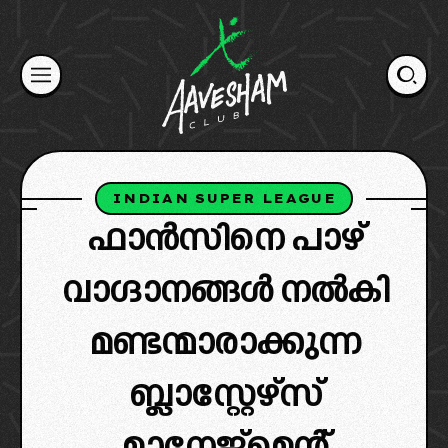
Skip
to
content
INDIAN SUPER LEAGUE
ഫാൻസിനെ പാഴ്
വാഗ്ദാനങ്ങൾ നൽകി
മണ്ടന്മാരാക്കുന്ന
ബ്ലാസ്റ്റേഴ്‌സ്