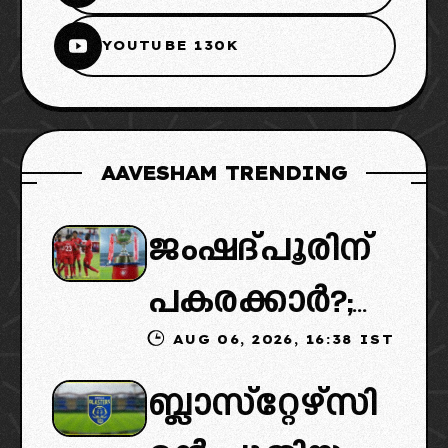
YOUTUBE 130K
AAVESHAM TRENDING
ജംഷദ്പൂരിന്
പകരക്കാർ?;
AUG 06, 2026, 16:38 IST
ഐഎസ്എല്ലി
ബ്ലാസ്‌റ്റേഴ്‌സി
ൽ പുതിയ