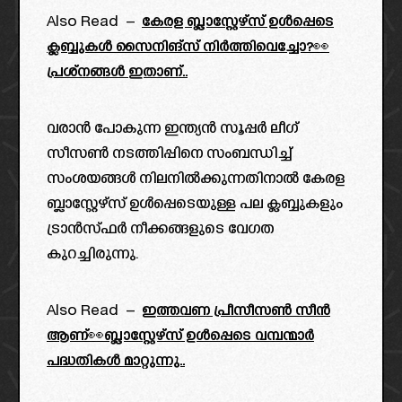
Also Read –
കേരള ബ്ലാസ്റ്റേഴ്‌സ് ഉൾപ്പെടെ
ക്ലബ്ബുകൾ സൈനിങ്സ് നിർത്തിവെച്ചോ?👀
പ്രശ്നങ്ങൾ ഇതാണ്..
വരാൻ പോകുന്ന ഇന്ത്യൻ സൂപ്പർ ലീഗ്
സീസൺ നടത്തിപ്പിനെ സംബന്ധിച്ച്
സംശയങ്ങൾ നിലനിൽക്കുന്നതിനാൽ കേരള
ബ്ലാസ്റ്റേഴ്സ് ഉൾപ്പെടെയുള്ള പല ക്ലബ്ബുകളും
ട്രാൻസ്ഫർ നീക്കങ്ങളുടെ വേഗത
കുറച്ചിരുന്നു.
Also Read –
ഇത്തവണ പ്രീസീസൺ സീൻ
ആണ്👀ബ്ലാസ്റ്റേഴ്‌സ് ഉൾപ്പെടെ വമ്പന്മാർ
പദ്ധതികൾ മാറ്റുന്നു..