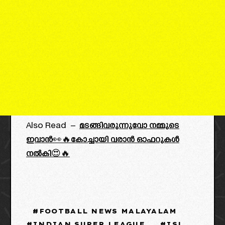
Also Read –
മടങ്ങിവരുന്നുവോ നമ്മുടെ
ഇവാൻ👀🔥കോച്ചായി വരാൻ ഓഫറുകൾ
നൽകി😍🔥
FOOTBALL NEWS MALAYALAM
INDIAN SUPER LEAGUE
ISL