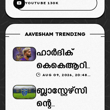
YOUTUBE 130K
AAVESHAM TRENDING
ഹാർദിക്
കെകെആറി
AUG 09, 2026, 20:48
ലേക്ക്: പകരം
IST
ബ്ലാസ്റ്റേഴ്സി
മുംബൈ
ന്റെ
ആവശ്യപ്പെടു