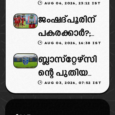
AUG 06, 2026, 23:12 IST
കൈമാറ്റത്തി
ന്നത്
ജംഷദ്പൂരിന്
ൽ ട്വിസ്റ്റ്:
കൊൽക്കത്ത
പകരക്കാർ?;
പുതിയ
യുടെ മികച്ച
AUG 06, 2026, 16:38 IST
ഐഎസ്എല്ലി
ഉടമകളെത്താ
യുവതാരങ്ങ
ബ്ലാസ്‌റ്റേഴ്‌സി
ൽ പുതിയ
ൻ വൈകും,
ളെ
ന്റെ പുതിയ
ടീമിനെ
കോടതിയുടെ
AUG 03, 2026, 07:52 IST
ഉടമകളിൽ
ഉൾപ്പെടുത്താ
നീക്കവും
മലബാറിൽ
ൻ
നിർണായകം
നിന്നുള്ള
എഐഎഫ്എ