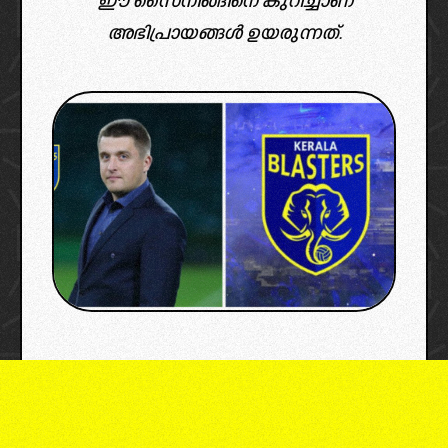
ഈ സൈനിങ്ങിനെ കുറിച്ചാണ്
അഭിപ്രായങ്ങൾ ഉയരുന്നത്.
created by InCollage