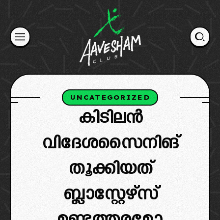
Skip
to
content
UNCATEGORIZED
കിടിലൻ
വിദേശസൈനിങ്
തൂക്കിയത്
ബ്ലാസ്റ്റേഴ്‌സ്