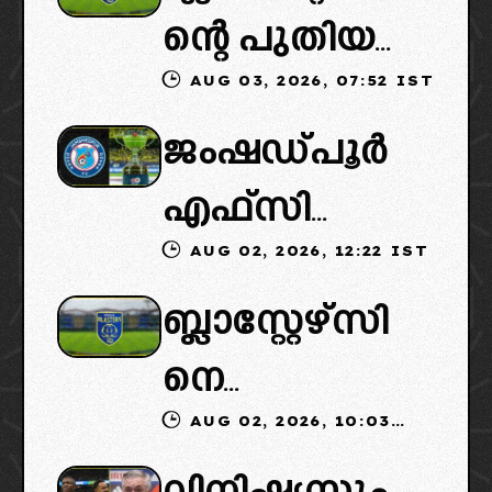
ന്റെ പുതിയ
AUG 03, 2026, 07:52 IST
ഉടമകളിൽ
ജംഷഡ്പൂർ
മലബാറിൽ
എഫ്സി
നിന്നുള്ള
AUG 02, 2026, 12:22 IST
മടങ്ങിവരും!:
ബിസിനസ്
ബ്ലാസ്റ്റേഴ്‌സി
തിരിച്ചെത്തി
ഗ്രൂപ്പും:
നെ
ക്കാൻ
ക്ലബ്ബിന്റെ
AUG 02, 2026, 10:03
ഏറ്റെടുക്കാൻ
നീക്കങ്ങൾ
ആസ്ഥാനം
IST