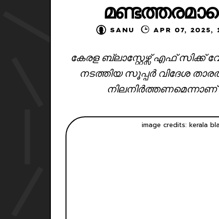
മണ്ടത്തരമാണ
SANU
APR 07, 2
കേരള ബ്ലാസ്റ്റേഴ്സ് എഫ് സിക
നടത്തിയ സൂപ്പർ വിദേശ താര
നിലനിർത്തണമെന്നാണ്
image credits: kerala bl