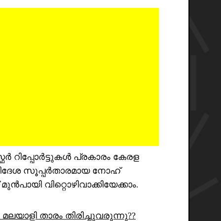
ഫർ റിപ്പോർട്ടുകൾ പ്രകാരം കേരള
െ വിദേശ സൂപ്പർതാരമായ നോഹ്
പായി വിറ്റൊഴിവാക്കിയേക്കാം.
റെ മലയാളി താരം തിരിച്ചുവരുന്നു??