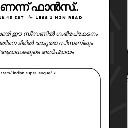
െന്ന് ഫാൻസ്‌..
025, 18:43 IST
LESS 1 MIN READ
്ക് വേണ്ടി ഈ സീസണിൽ ഗംഭീരപ്രകടനം
ത്തിനെ ടീമിൽ അടുത്ത സീസണിലും
 ആരാധകരുടെ അഭിപ്രായം.
asters/ indian super league/ x