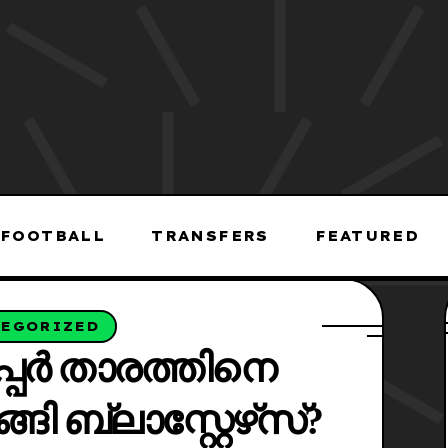
FOOTBALL
TRANSFERS
FEATURED
TEGORIZED
പർ താരത്തിനെ
 ബ്ലാസ്റ്റേഴ്‌സ്?