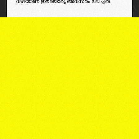
വഴിയാണ് ഈയൊരു അവസരം ലഭിച്ചത്.