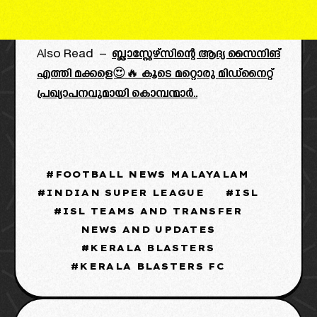
Also Read –
ബ്ലാസ്റ്റേഴ്സിന്റെ ആദ്യ സൈനിങ്
എത്തി മക്കളെ😍🔥 കൂടെ മറ്റൊരു മിഡ്‌നൈറ്റ്‌
പ്രഖ്യാപനവുമായി കൊമ്പന്മാർ..
FOOTBALL NEWS MALAYALAM
INDIAN SUPER LEAGUE
ISL
ISL TEAMS AND TRANSFER
NEWS AND UPDATES
KERALA BLASTERS
KERALA BLASTERS FC