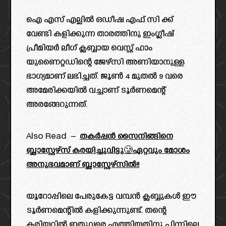
ഐ എസ് എല്ലിൽ ഒഡീഷ എഫ് സി ക്ക്‌
വേണ്ടി കളിക്കുന്ന താരത്തിനു ഇംഗ്ലീഷ്
പ്രീമിയർ ലീഗ് ക്ലബ്ബായ വെസ്റ്റ് ഹാം
യുണൈറ്റഡിന്റെ ജേഴ്സി അണിയാനുള്ള
ഭാഗ്യമാണ് ലഭിച്ചത്. ജൂൺ 4 മുതൽ 9 വരെ
അമേരിക്കയിൽ വച്ചാണ് ടൂർണമെന്റ്
അരങ്ങേറുന്നത്.
Also Read –
തകർപ്പൻ സൈനിങ്ങിനെ
ബ്ലാസ്റ്റേഴ്‌സ് കരയിച്ചുവിട്ടു🥲ഏറ്റവും മോശം
അനുഭവമാണ് ബ്ലാസ്റ്റേഴ്സിൽ!!
യൂറോപ്പിലെ പേരുകേട്ട വമ്പൻ ക്ലബ്ബുകൾ ഈ
ടൂർണമെന്റിൽ കളിക്കുന്നുണ്ട്. തന്റെ
കരിയറിൽ ഇതുവരെ എത്തിയതിനു പിന്നിലെ