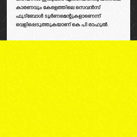
കാരണവും കേരളത്തിലെ സെവൻസ്
ഫുട്ബോൾ ടൂർണമെന്റുകളാണെന്ന്
വെളിപ്പെടുത്തുകയാണ് കെ പി രാഹുൽ.