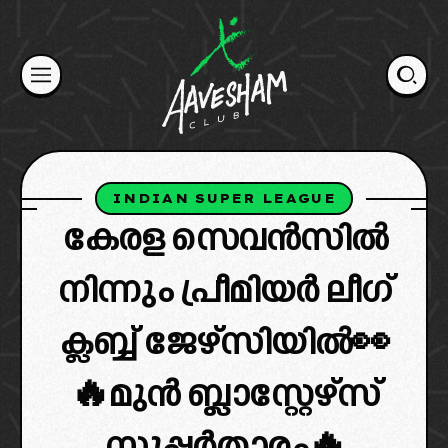
Skip
to
content
INDIAN SUPER LEAGUE
കേരള സെവൻസിൽ
നിന്നും പ്രീമിയർ ലീഗ്
ക്ലബ്ബ് ജേഴ്സിയിൽ👀
🔥മുൻ ബ്ലാസ്റ്റേഴ്‌സ്