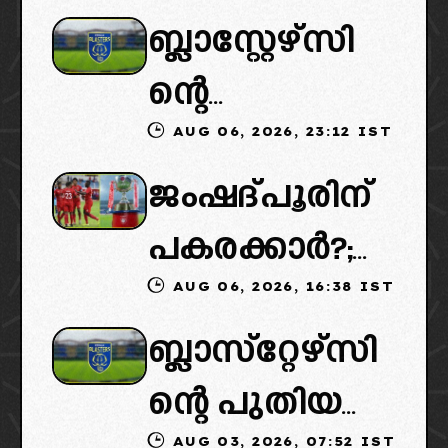
ബ്ലാസ്റ്റേഴ്സി
ന്റെ
AUG 06, 2026, 23:12 IST
കൈമാറ്റത്തി
ജംഷദ്പൂരിന്
ൽ ട്വിസ്റ്റ്:
പകരക്കാർ?;
പുതിയ
AUG 06, 2026, 16:38 IST
ഐഎസ്എല്ലി
ഉടമകളെത്താ
ബ്ലാസ്‌റ്റേഴ്‌സി
ൽ പുതിയ
ൻ വൈകും,
ന്റെ പുതിയ
ടീമിനെ
കോടതിയുടെ
AUG 03, 2026, 07:52 IST