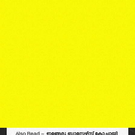
Also Read –
ഇങ്ങേരു ബ്ലാസ്റ്റേഴ്‌സ് കോച്ചായി