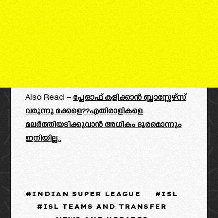
Also Read –
പ്ലേഓഫ് കളിക്കാൻ ബ്ലാസ്റ്റേഴ്‌സ്
വരുന്നു മക്കളെ??എതിരാളികളെ
മലർത്തിയടിക്കുവാൻ അധികം ദൂരമൊന്നും
ഇനിയില്ല..
INDIAN SUPER LEAGUE
ISL
ISL TEAMS AND TRANSFER