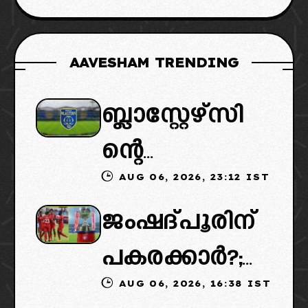
AAVESHAM TRENDING
ബ്ലാസ്റ്റേഴ്സി
ന്റെ
AUG 06, 2026, 23:12 IST
കൈമാറ്റത്തി
ജംഷദ്പൂരിന്
ൽ ട്വിസ്റ്റ്:
പകരക്കാർ?;
പുതിയ
AUG 06, 2026, 16:38 IST
ഐഎസ്എല്ലി
ഉടമകളെത്താ