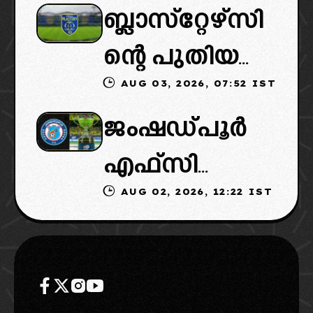
ബ്ലാസ്‌റ്റേഴ്‌സി
ൽ പുതിയ
ൻ വൈകും,
ന്റെ പുതിയ
ടീമിനെ
കോടതിയുടെ
AUG 03, 2026, 07:52 IST
ഉടമകളിൽ
ഉൾപ്പെടുത്താ
നീക്കവും
ജംഷഡ്പൂർ
മലബാറിൽ
ൻ
നിർണായകം
എഫ്സി
നിന്നുള്ള
എഐഎഫ്എ
AUG 02, 2026, 12:22 IST
മടങ്ങിവരും!:
ബിസിനസ്
ഫ്: വരുന്നത്
തിരിച്ചെത്തി
ഗ്രൂപ്പും:
ഗോവൻ
ക്കാൻ
ക്ലബ്ബിന്റെ
ലെജൻഡറി
നീക്കങ്ങൾ
ആസ്ഥാനം