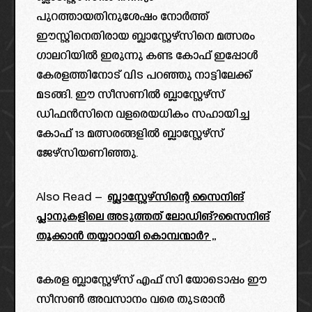
പുറത്തായതിനുശേഷം നോർത്ത്
ഈസ്റ്റിനെതിരായ ബ്ലാസ്റ്റേഴ്സിനെ മത്സരം
ഗാലറിയിൽ ഇരുന്നു കണ്ട കോഫ് ഇപ്പോൾ
കേരളത്തിനോട് വിട പറഞ്ഞു നാട്ടിലേക്ക്
മടങ്ങി. ഈ സീസണിൽ ബ്ലാസ്റ്റേഴ്സ്
ഡിഫൻസിനെ വളരെയധികം സഹായിച്ച
കോഫ് 13 മത്സരങ്ങളിൽ ബ്ലാസ്റ്റേഴ്‌സ്
ജേഴ്‌സിയണിഞ്ഞു.
Also Read –
ബ്ലാസ്റ്റേഴ്സിന്റെ സൈനിങ്
പ്ലാനുകളിലെ അടുത്തത് ലോഡിങ്?സൈനിങ്
തൂക്കാൻ തയ്യാറായി കൊമ്പന്മാർ? ,,
കേരള ബ്ലാസ്റ്റേഴ്സ് എഫ് സി യോടൊപ്പം ഈ
സീസൺ അവസാനം വരെ തുടരാൻ