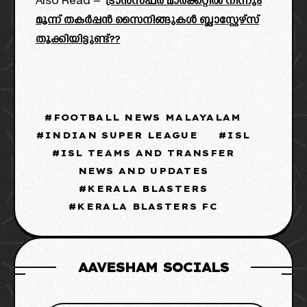
Also Read –
ട്രാൻസ്ഫർ മാർക്കറ്റിൽ നിന്നും
മൂന്ന് തകർപ്പൻ സൈനിങ്ങുകൾ ബ്ലാസ്റ്റേഴ്‌സ്
തൂക്കിയിട്ടുണ്ട്??
FOOTBALL NEWS MALAYALAM
INDIAN SUPER LEAGUE
ISL
ISL TEAMS AND TRANSFER
NEWS AND UPDATES
KERALA BLASTERS
KERALA BLASTERS FC
AAVESHAM SOCIALS