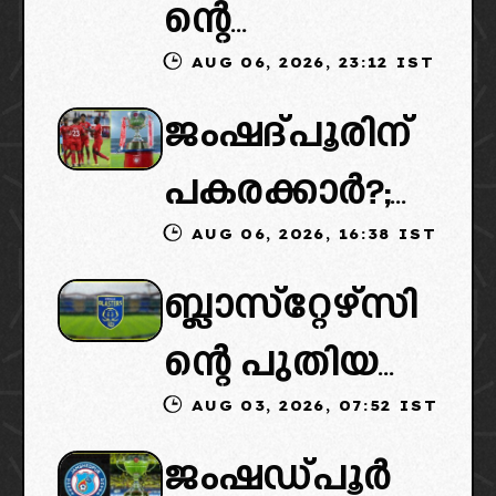
ന്റെ
AUG 06, 2026, 23:12 IST
കൈമാറ്റത്തി
ജംഷദ്പൂരിന്
ൽ ട്വിസ്റ്റ്:
പകരക്കാർ?;
പുതിയ
AUG 06, 2026, 16:38 IST
ഐഎസ്എല്ലി
ഉടമകളെത്താ
ബ്ലാസ്‌റ്റേഴ്‌സി
ൽ പുതിയ
ൻ വൈകും,
ന്റെ പുതിയ
ടീമിനെ
കോടതിയുടെ
AUG 03, 2026, 07:52 IST
ഉടമകളിൽ
ഉൾപ്പെടുത്താ
നീക്കവും
ജംഷഡ്പൂർ
മലബാറിൽ
ൻ
നിർണായകം