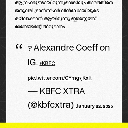
ആഗ്രഹമുണ്ടായിരുന്നുവെങ്കിലും താരത്തിനെ
ജനുവരി ട്രാൻസ്ഫർ വിൻഡോയിലൂടെ
ഒഴിവാക്കാൻ ആയിരുന്നു ബ്ലാസ്റ്റേഴ്സ്
മാനേജ്മെന്റ് തീരുമാനം.
? Alexandre Coeff on
IG.
#KBFC
pic.twitter.com/CYmg7jKxlt
— KBFC XTRA
(@kbfcxtra)
January 22, 2025